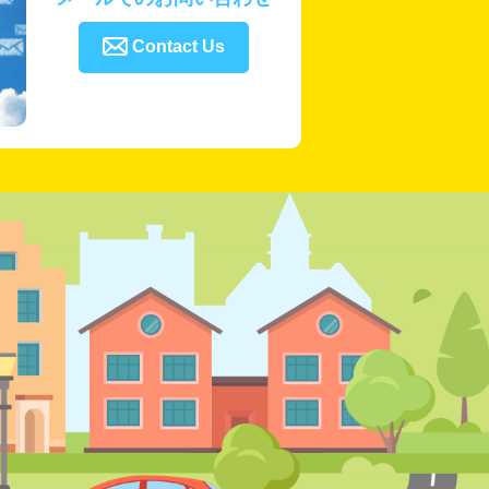

Contact Us